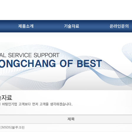
제품소개
기술자료
온라인문의
.브란자유
오시는 길
다이캐스팅 부자재(슬리브외)
히터.세라믹튜브
FLUXES
단열재
쇼트볼
제목
[MSDS]블루크린