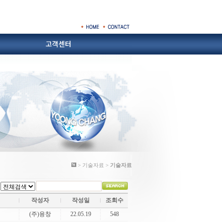
고객센터
합금철
성형내화물.내화물
공지사항
묻고답하기
산업설비
> 기술자료 >
기술자료
작성자
작성일
조회수
(주)융창
22.05.19
548