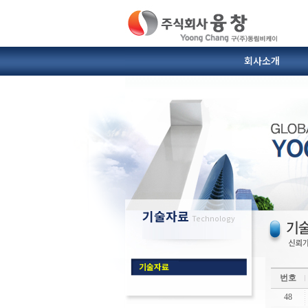
회사소개
SIC도가니 및 받침대
열전대.보호관
인사말
연혁
이형제
찾아
기술자료
Technology
기술자료
번호
48