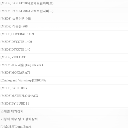
[MSDS]ISOLAT 70G(고체브란자비드)
[MSDS]ISOLAT 80G(고체브란자비드)
[MSDS] 습등면유 #68
[MSDS] 작동유 #68
[MSDS]COVERAL 1159
[MSDS]DYCOTE 1400
[MSDS]DYCOTE 140
[MSDS]VIOCOAT
[MSDS]세라믹울 (English ver.)
[MSDS]MORTAR A76
[Catalog and Workshop]CORONA
[MSDS]BY PL 08G
[MSDS]MATRIFLO 84ACX
[MSDS]BY LUBE 11
스케일 제거장치
이형제 회수 탱크 정화장치
[기술자료]Lumi Board