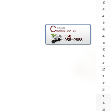
47
46
45
44
43
42
41
40
39
38
37
36
35
34
33
32
31