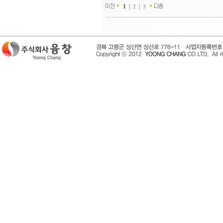
1
|
|
2
3