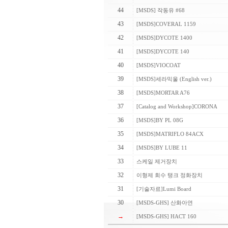
44
[MSDS] 작동유 #68
43
[MSDS]COVERAL 1159
42
[MSDS]DYCOTE 1400
41
[MSDS]DYCOTE 140
40
[MSDS]VIOCOAT
39
[MSDS]세라믹울 (English ver.)
38
[MSDS]MORTAR A76
37
[Catalog and Workshop]CORONA
36
[MSDS]BY PL 08G
35
[MSDS]MATRIFLO 84ACX
34
[MSDS]BY LUBE 11
33
스케일 제거장치
32
이형제 회수 탱크 정화장치
31
[기술자료]Lumi Board
30
[MSDS-GHS] 산화아연
→
[MSDS-GHS] HACT 160