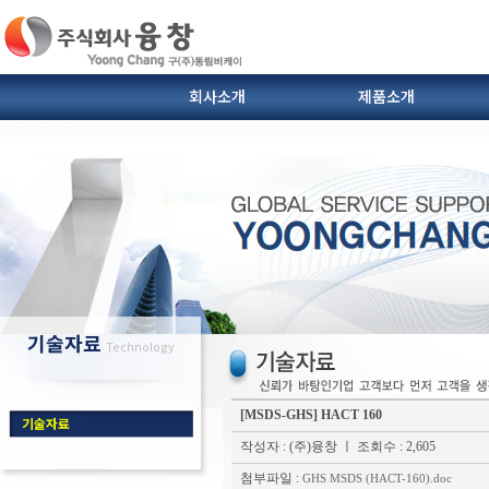
회사소개
제품소개
SIC도가니 및 받침대
열전대.보호관
인사말
연혁
이형제.브란자유
찾아오시는 길
다이캐스팅 부자재(슬리브
기술자료
Technology
[MSDS-GHS] HACT 160
기술자료
작성자 : (주)융창
ㅣ 조회수 : 2,605
첨부파일 :
GHS MSDS (HACT-160).doc